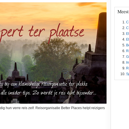
Meest
C
C
E
E
B
R
G
I
R
S
g hun verre reis zelf. Reisorganisatie Better Places helpt reizigers