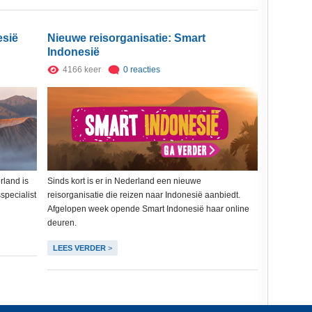
esië
Nieuwe reisorganisatie: Smart
Indonesië
4166 keer
0 reacties
rland is
Sinds kort is er in Nederland een nieuwe
specialist
reisorganisatie die reizen naar Indonesië aanbiedt.
Afgelopen week opende Smart Indonesië haar online
deuren.
LEES VERDER
>