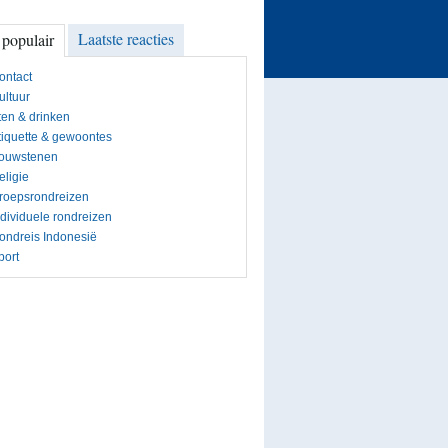
Laatste reacties
 populair
ontact
ultuur
ten & drinken
tiquette & gewoontes
ouwstenen
eligie
roepsrondreizen
ndividuele rondreizen
ondreis Indonesië
port