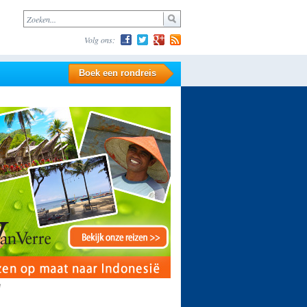
Volg ons:
Boek een rondreis
e