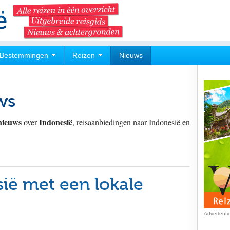
Bestemmingen
Reizen
Nieuws
ws
 nieuws
Indonesië
over
, reisaanbiedingen naar Indonesië en
ië met een lokale
Advertenti