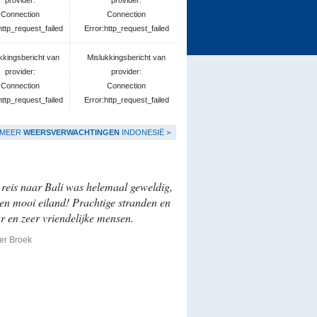
provider:
provider:
Connection
Connection
http_request_failed
Error:http_request_failed
kkingsbericht van
Mislukkingsbericht van
provider:
provider:
Connection
Connection
http_request_failed
Error:http_request_failed
MEER
WEERSVERWACHTINGEN
INDONESIË >
reis naar Bali was helemaal geweldig,
en mooi eiland! Prachtige stranden en
r en zeer vriendelijke mensen.
der Broek