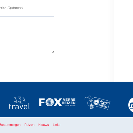
site
Optioneel
Bestemmingen
Reizen
Nieuws
Links