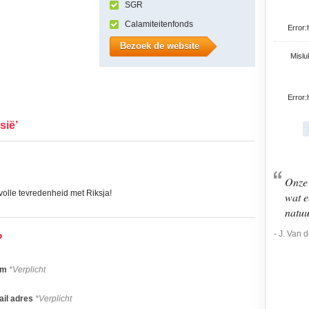
SGR
Calamiteitenfonds
Error:
Bezoek de website
Mislu
Error:
sië’
Onze 
 volle tevredenheid met Riksja!
wat e
natuu
- J. Van 
?
am
*Verplicht
il adres
*Verplicht