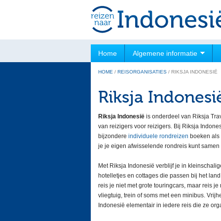
Home
Algemene informatie
HOME
/
REISORGANISATIES
/
RIKSJA INDONESIË
Riksja Indonesi
Riksja Indonesië
is onderdeel van Riksja Trav
van reizigers voor reizigers. Bij Riksja Indone
bijzondere
individuele rondreizen
boeken als
je je eigen afwisselende rondreis kunt samen 
Met Riksja Indonesië verblijf je in kleinschali
hotelletjes en cottages die passen bij het lan
reis je niet met grote touringcars, maar reis je
vliegtuig, trein of soms met een minibus. Vrijh
Indonesië elementair in iedere reis die ze org