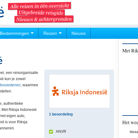
Bestemmingen
Reizen
Nieuws
Met Rik
ë
el, een reisorganisatie
sië kun je zowel
bouwstenen
, waarmee
stellen.
ge, authentieke
d. Met Riksja Indonesië
1
beoordeling
 met eigen auto,
Het wee
eid is voor Riksja
aniseren.
ANVR
Mislu