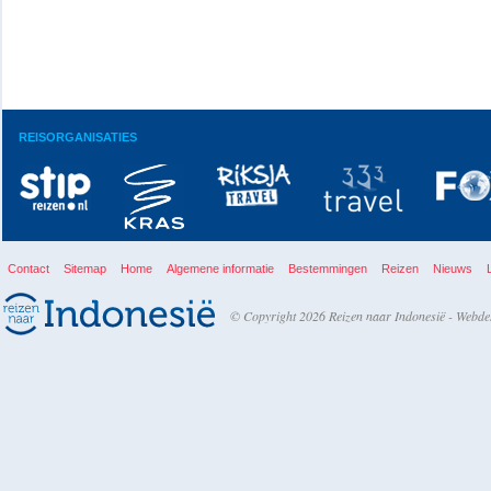
REISORGANISATIES
Contact
Sitemap
Home
Algemene informatie
Bestemmingen
Reizen
Nieuws
© Copyright 2026 Reizen naar Indonesië -
Webde