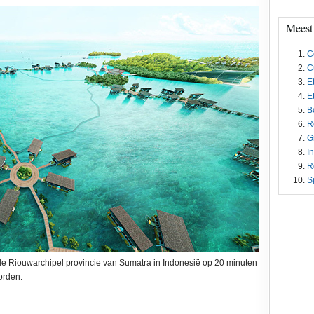
Meest
C
C
E
E
B
R
G
I
R
S
 de Riouwarchipel provincie van Sumatra in Indonesië op 20 minuten
orden.