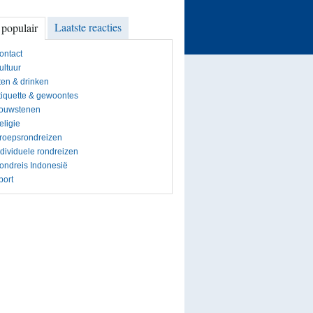
Laatste reacties
 populair
ontact
ultuur
ten & drinken
tiquette & gewoontes
ouwstenen
eligie
roepsrondreizen
ndividuele rondreizen
ondreis Indonesië
port