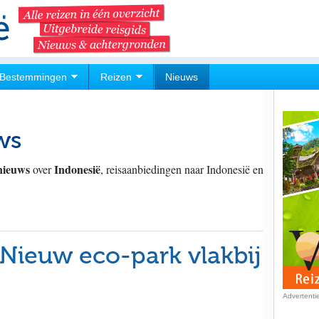
Bestemmingen
Reizen
Nieuws
ws
 nieuws
Indonesië
over
, reisaanbiedingen naar Indonesië en
 Nieuw eco-park vlakbij
Advertenti