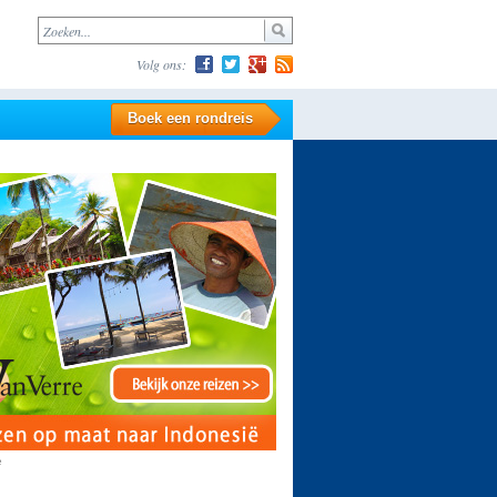
Volg ons:
Boek een rondreis
e