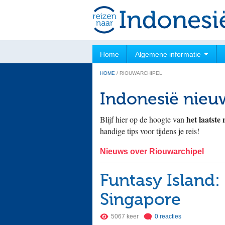
Home
Algemene informatie
HOME
/
RIOUWARCHIPEL
Indonesië nieu
het laatste
Blijf hier op de hoogte van
handige tips voor tijdens je reis!
Nieuws over Riouwarchipel
Funtasy Island:
Singapore
5067 keer
0 reacties