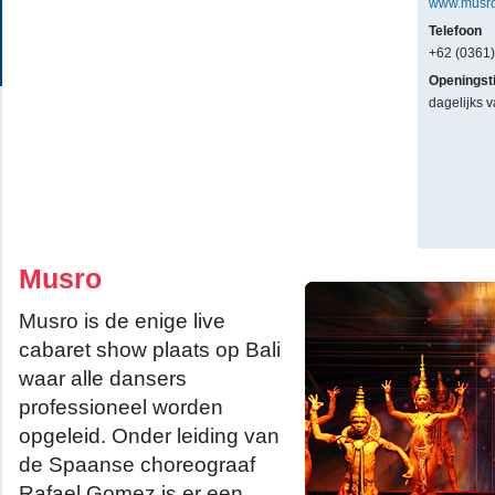
www.musro
Telefoon
+62 (0361
Openingst
dagelijks v
Musro
Musro is de enige live
cabaret show plaats op Bali
waar alle dansers
professioneel worden
opgeleid. Onder leiding van
de Spaanse choreograaf
Rafael Gomez is er een