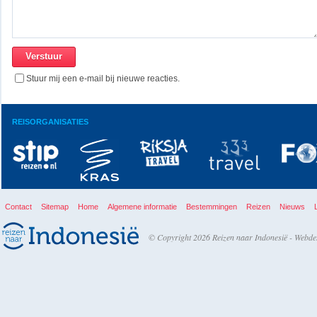
Stuur mij een e-mail bij nieuwe reacties.
REISORGANISATIES
Contact
Sitemap
Home
Algemene informatie
Bestemmingen
Reizen
Nieuws
© Copyright 2026 Reizen naar Indonesië -
Webde