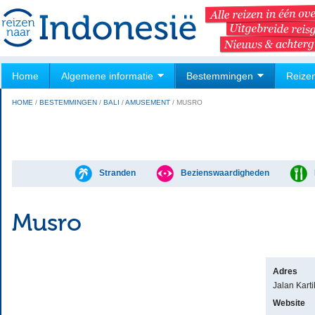
Home
Algemene informatie
Bestemmingen
Reize
HOME
/
BESTEMMINGEN
/
BALI
/
AMUSEMENT
/
MUSRO
Stranden
Bezienswaardigheden
Musro
Adres
Jalan Karti
Website