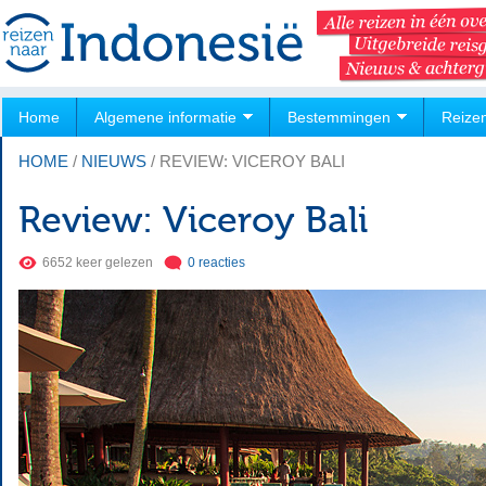
Home
Algemene informatie
Bestemmingen
Reize
HOME
/
NIEUWS
/
REVIEW: VICEROY BALI
Review: Viceroy Bali
6652 keer gelezen
0 reacties