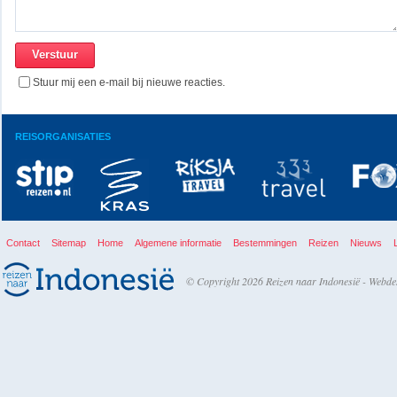
Stuur mij een e-mail bij nieuwe reacties.
REISORGANISATIES
Contact
Sitemap
Home
Algemene informatie
Bestemmingen
Reizen
Nieuws
© Copyright 2026 Reizen naar Indonesië -
Webde