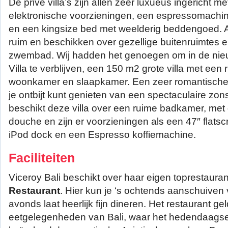
De privé villa’s zijn allen zeer luxueus ingericht m
elektronische voorzieningen, een espressomachine
en een kingsize bed met weelderig beddengoed. Alle
ruim en beschikken over gezellige buitenruimtes e
zwembad. Wij hadden het genoegen om in de nie
Villa te verblijven, een 150 m2 grote villa met een
woonkamer en slaapkamer. Een zeer romantische vi
je ontbijt kunt genieten van een spectaculaire zo
beschikt deze villa over een ruime badkamer, met 
douche en zijn er voorzieningen als een 47″ flats
iPod dock en een Espresso koffiemachine.
Faciliteiten
Viceroy Bali beschikt over haar eigen toprestauran
Restaurant
. Hier kun je ‘s ochtends aanschuiven vo
avonds laat heerlijk fijn dineren. Het restaurant ge
eetgelegenheden van Bali, waar het hedendaags