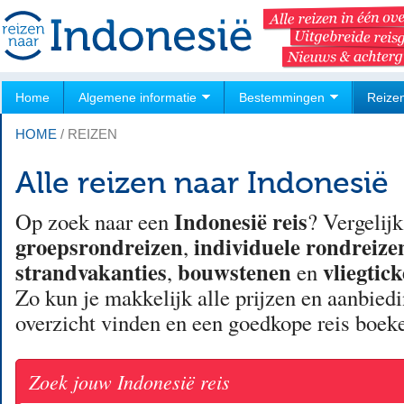
Home
Algemene informatie
Bestemmingen
Reize
HOME
/
REIZEN
Alle reizen naar Indonesië
Indonesië reis
Op zoek naar een
? Vergelijk
groepsrondreizen
individuele rondreize
,
strandvakanties
bouwstenen
vliegtick
,
en
Zo kun je makkelijk alle prijzen en aanbied
overzicht vinden en een goedkope reis boek
Zoek jouw Indonesië reis