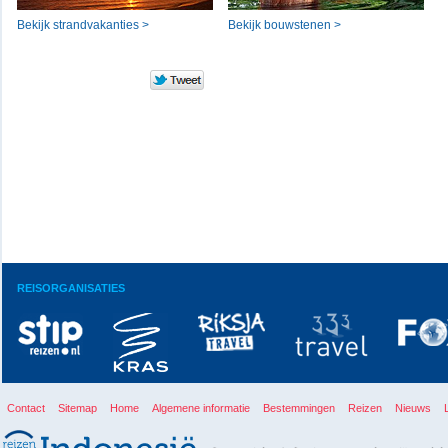
Bekijk strandvakanties >
Bekijk bouwstenen >
REISORGANISATIES
Contact
Sitemap
Home
Algemene informatie
Bestemmingen
Reizen
Nieuws