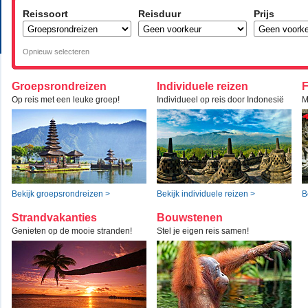
Reissoort
Reisduur
Prijs
Opnieuw selecteren
Groepsrondreizen
Individuele reizen
F
Op reis met een leuke groep!
Individueel op reis door Indonesië
M
Bekijk groepsrondreizen >
Bekijk individuele reizen >
B
Strandvakanties
Bouwstenen
Genieten op de mooie stranden!
Stel je eigen reis samen!